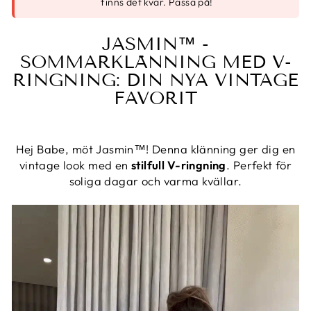
finns det kvar. Passa på!
JASMIN™ -
SOMMARKLÄNNING MED V-
RINGNING: DIN NYA VINTAGE
FAVORIT
Hej Babe, möt Jasmin™! Denna klänning ger dig en
vintage look med en
stilfull V-ringning
. Perfekt för
soliga dagar och varma kvällar.