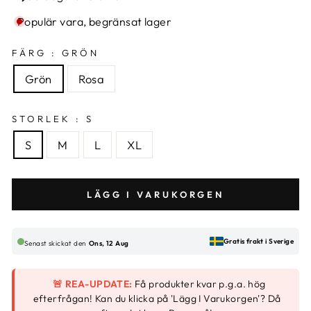
Populär vara, begränsat lager
FÄRG :
GRÖN
Grön
Rosa
STORLEK :
S
S
M
L
XL
LÄGG I VARUKORGEN
Gratis frakt i Sverige
Senast skickat den
Ons, 12 Aug
🚨 REA-UPDATE:
Få produkter kvar p.g.a. hög
efterfrågan! Kan du klicka på 'Lägg I Varukorgen'? Då