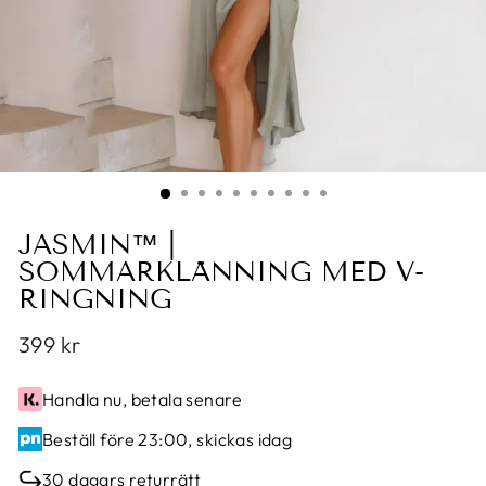
JASMIN™ |
SOMMARKLÄNNING MED V-
RINGNING
Translation
399 kr
missing:
sv.products.general.regular_price
Handla nu, betala senare
Beställ före 23:00, skickas idag
30 dagars returrätt