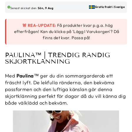
Gratis frakt i Sverige
Senast skickat den
Sön, 9 Aug
🚨 REA-UPDATE:
Få produkter kvar p.g.a. hög
efterfrågan! Kan du klicka på 'Lägg I Varukorgen'? Då
finns det kvar. Passa på!
PAULINA™ | TRENDIG RANDIG
SKJORTKLÄNNING
Med
Paulina
™ ger du din sommargarderob ett
fräscht lyft. De lekfulla ränderna, den bekväma
passformen och den luftiga känslan gör denna
skjortklänning perfekt för dagar då du vill känna dig
både välklädd och bekväm.