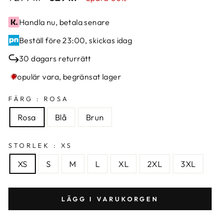
missing:
missing:
sv.products.general.regular_price
sv.products.general.sale_price
Handla nu, betala senare
Beställ före 23:00, skickas idag
30 dagars returrätt
Populär vara, begränsat lager
FÄRG :
ROSA
Rosa
Blå
Brun
STORLEK :
XS
XS
S
M
L
XL
2XL
3XL
LÄGG I VARUKORGEN