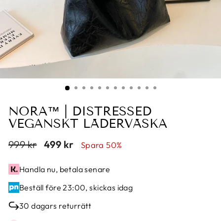
NORA™ | DISTRESSED
VEGANSKT LÄDERVÄSKA
Translation
999 kr
Translation
499 kr
Spara 50%
missing:
missing:
sv.products.general.regular_price
sv.products.general.sale_price
Handla nu, betala senare
Beställ före 23:00, skickas idag
30 dagars returrätt