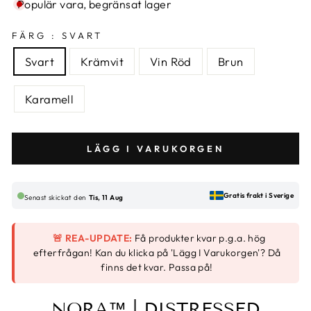
Populär vara, begränsat lager
FÄRG :
SVART
Svart
Krämvit
Vin Röd
Brun
Karamell
LÄGG I VARUKORGEN
Gratis frakt i Sverige
Senast skickat den
Tis, 11 Aug
🚨 REA-UPDATE:
Få produkter kvar p.g.a. hög
efterfrågan! Kan du klicka på 'Lägg I Varukorgen'? Då
finns det kvar. Passa på!
NORA™ | DISTRESSED