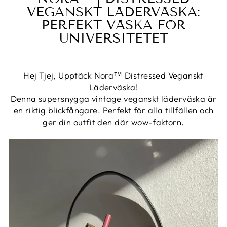
V
EGANSKT
LÄDERVÄSKA:
PERFEKT VÄSKA FÖR
UNIVERSITETET
Hej Tjej, Upptäck Nora™ Distressed Veganskt
Läderväska!
Denna supersnygga vintage veganskt läderväska är
en riktig blickfångare. Perfekt för alla tillfällen och
ger din outfit den där wow-faktorn.